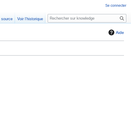
Se connecter
R
e source
Voir l’historique
e
c
Aide
h
e
r
c
h
e
r