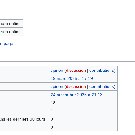
eurs (infini)
eurs (infini)
te page.
Jpinon
(
discussion
|
contributions
)
19 mars 2025 à 17:19
Jpinon
(
discussion
|
contributions
)
24 novembre 2025 à 21:13
18
1
s les derniers 90 jours)
0
0