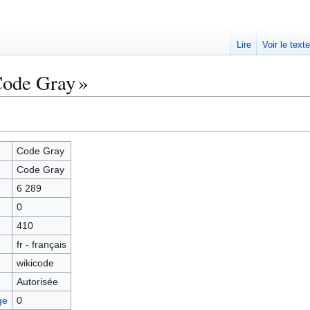
Lire
Voir le text
Code Gray »
Code Gray
Code Gray
6 289
0
410
fr - français
wikicode
Autorisée
ge
0