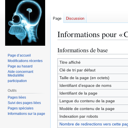
Page
Discussion
Informations pour « 
Informations de base
Aller
Aller
à
à
Page d’accueil
Modifications récentes
la
la
Titre affiché
Page au hasard
navigation
recherche
Clé de tri par défaut
Aide concernant
MediaWiki
Taille de la page (en octets)
participation
Identifiant dʼespace de noms
Outils
Identifiant de la page
Pages liées
Langue du contenu de la page
Suivi des pages liées
Pages spéciales
Modèle de contenu de la page
Informations sur la page
Indexation par robots
Nombre de redirections vers cette pa