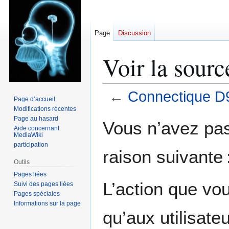
Page
Discussion
Voir la sour
←
Connectique D
Page d’accueil
Modifications récentes
Aller
Aller
Page au hasard
Vous n’avez pas 
Aide concernant
à
à
MediaWiki
la
la
participation
raison suivante 
navigation
recherche
Outils
Pages liées
L’action que vo
Suivi des pages liées
Pages spéciales
Informations sur la page
qu’aux utilisate