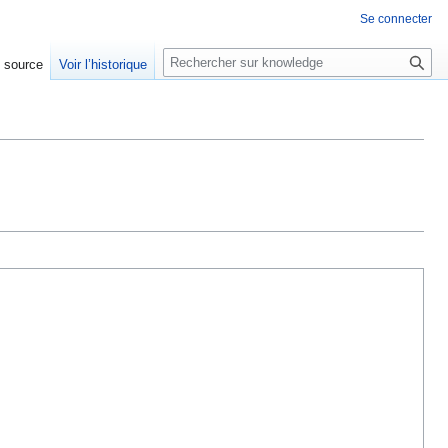
Se connecter
R
e source
Voir l’historique
e
c
h
e
r
c
h
e
r