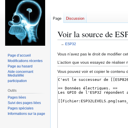
Page
Discussion
Voir la source de ES
←
ESP32
Aller
Aller
Vous n’avez pas le droit de modifier cet
Page d’accueil
à
à
Modifications récentes
L’action que vous essayez de réaliser n
la
la
Page au hasard
Vous pouvez voir et copier le contenu 
Aide concernant
navigation
recherche
MediaWiki
participation
Outils
Pages liées
Suivi des pages liées
Pages spéciales
Informations sur la page