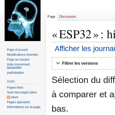
Page
Discussion
« ESP32 » : h
Afficher les journ
Page d’accueil
Modifications récentes
Aller
Aller
Page au hasard
Filtrer les versions
Aide concernant
à
à
MediaWiki
la
la
participation
navigation
recherche
Sélection du dif
Outils
Pages liées
à comparer et a
Suivi des pages liées
Atom
Pages spéciales
bas.
Informations sur la page