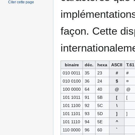
Citer cette page
implémentations
façon. Cette di
internationalem
binaire
déc.
hexa
ASCII
T.61
010 0011
35
23
#
#
010 0100
36
24
$
¤
100 0000
64
40
@
@
101 1011
91
5B
[
[
101 1100
92
5C
\
101 1101
93
5D
]
]
101 1110
94
5E
^
110 0000
96
60
`