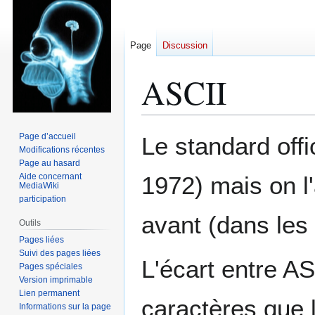
Page
Discussion
ASCII
Aller
Aller
Page d’accueil
Le standard offi
à
à
Modifications récentes
Page au hasard
la
la
Aide concernant
1972) mais on l
navigation
recherche
MediaWiki
participation
avant (dans les
Outils
Pages liées
Suivi des pages liées
L'écart entre A
Pages spéciales
Version imprimable
Lien permanent
caractères que l
Informations sur la page