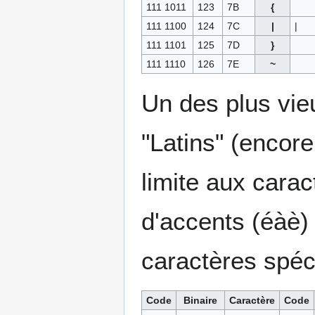
111 1011
123
7B
{
111 1100
124
7C
|
|
111 1101
125
7D
}
111 1110
126
7E
~
Un des plus vi
"Latins" (encore
limite aux carac
d'accents (éàè)
caractères spé
Code
Binaire
Caractère
Code