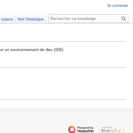
Se connecter
R
e source
Voir l’historique
e
c
h
e
r
si un environnement de dev (IDE).
c
h
e
r