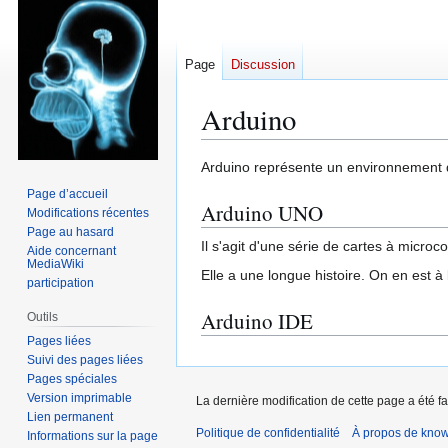
Page
Discussion
Arduino
Aller
Aller
Arduino représente un environnement 
à
à
Page d’accueil
Arduino UNO
la
la
Modifications récentes
navigation
recherche
Page au hasard
Il s'agit d'une série de cartes à micr
Aide concernant
MediaWiki
Elle a une longue histoire. On en est à
participation
Arduino IDE
Outils
Pages liées
Suivi des pages liées
Pages spéciales
Version imprimable
La dernière modification de cette page a été fa
Lien permanent
Politique de confidentialité
À propos de kno
Informations sur la page