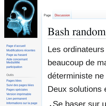
Page
Discussion
Bash random
Aller
Aller
Page d’accueil
Les ordinateurs
à
à
Modifications récentes
Page au hasard
la
la
Aide concernant
beaucoup de mal
navigation
recherche
MediaWiki
participation
déterministe ne 
Outils
Pages liées
Suivi des pages liées
Deux solutions 
Pages spéciales
Version imprimable
Lien permanent
Se baser sur 
Informations sur la page