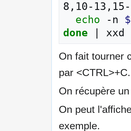
8,10-13,15-
echo
-n
$
done
|
xxd
On fait tourner 
par <CTRL>+C.
On récupère un f
On peut l'affic
exemple.