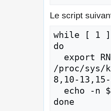
Le script suivant
while [ 1 ]

do 

  export RND=`cat 
/proc/sys/k
8,10-13,15-
  echo -n $RND

done