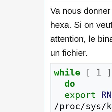
Va nous donner 
hexa. Si on veut
attention, le bin
un fichier.
while
[
1
]
do
export
RN
/proc/sys/k