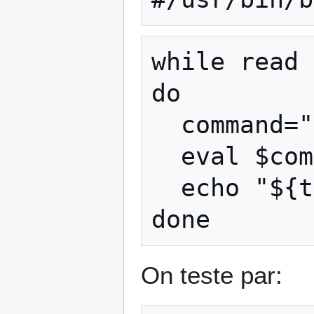
while read 
do

  command="tab=($line)" ;

  eval $command ;

  echo "${tab[0]}=${tab[1]}"

On teste par: