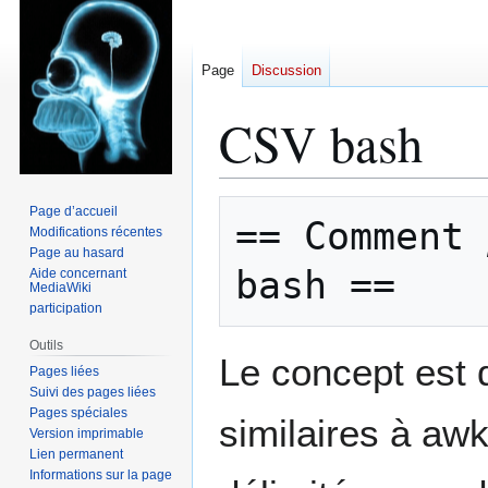
Page
Discussion
CSV bash
Aller
Aller
Page d’accueil
== Comment 
à
à
Modifications récentes
Page au hasard
la
la
Aide concernant
navigation
recherche
MediaWiki
participation
Outils
Le concept est 
Pages liées
Suivi des pages liées
Pages spéciales
similaires à awk
Version imprimable
Lien permanent
Informations sur la page