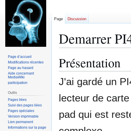
Page
Discussion
Demarrer PI
Présentation
Page d’accueil
Aller
Aller
Modifications récentes
à
à
Page au hasard
la
la
Aide concernant
navigation
recherche
MediaWiki
J'ai gardé un PI
participation
Outils
lecteur de cart
Pages liées
Suivi des pages liées
pad qui est rest
Pages spéciales
Version imprimable
Lien permanent
complexe.
Informations sur la page