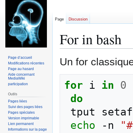
Page
Discussion
For in bash
Aller
Aller
Page d’accueil
Un for classique
à
à
Modifications récentes
Page au hasard
la
la
Aide concernant
navigation
recherche
MediaWiki
for
i
in
0
participation
Outils
do
Pages liées
Suivi des pages liées
tput
setaf
Pages spéciales
Version imprimable
echo
-n
"#
Lien permanent
Informations sur la page