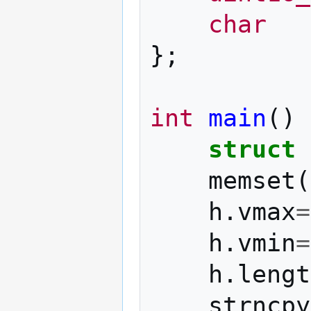
char
};
int
main
()
struct
memset
(
h
.
vmax
=
h
.
vmin
=
h
.
lengt
strncpy