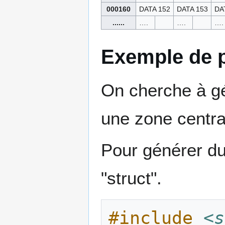
000160
DATA 152
DATA 153
DA
......
….
….
….
Exemple de
On cherche à gé
une zone central
Pour générer du 
"struct".
#include
<s