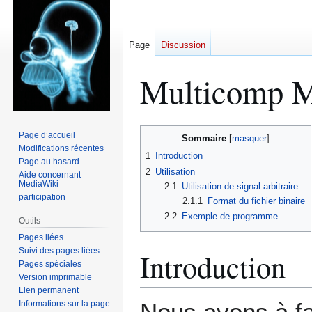
Page
Discussion
Multicomp 
Aller
Aller
Page d’accueil
Sommaire
à
à
Modifications récentes
1
Introduction
Page au hasard
la
la
2
Utilisation
Aide concernant
navigation
recherche
MediaWiki
2.1
Utilisation de signal arbitraire
participation
2.1.1
Format du fichier binaire
2.2
Exemple de programme
Outils
Pages liées
Suivi des pages liées
Introduction
Pages spéciales
Version imprimable
Lien permanent
Nous avons à fai
Informations sur la page