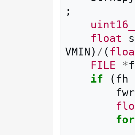
;
uint16_
float
s
VMIN
)
/
(
floa
FILE
*
f
if
(
fh
fwr
flo
for