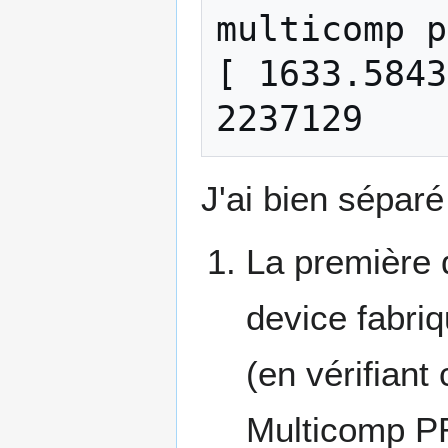
multicomp p
[ 1633.5843
J'ai bien séparé
La première d
device fabri
(en vérifian
Multicomp PR