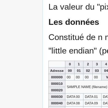
La valeur du "pi
Les données
Constitué de n 
"little endian" (
0
1
2
3
4
Adresse
00
01
02
03
04
000000
00
00
00
00
000010
SAMPLE NAME (filename) 
000020
000030
DATA 00
DATA 01
DA
000040
DATA 08
DATA 09
DA