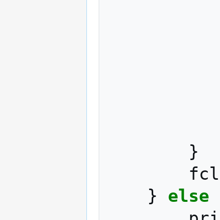
}
fcl
}
else
pri