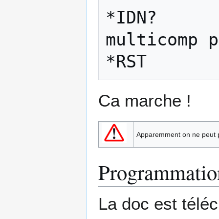
*IDN?

multicomp p
Ca marche !
Apparemment on ne peut pa
Programmatio
La doc est télé