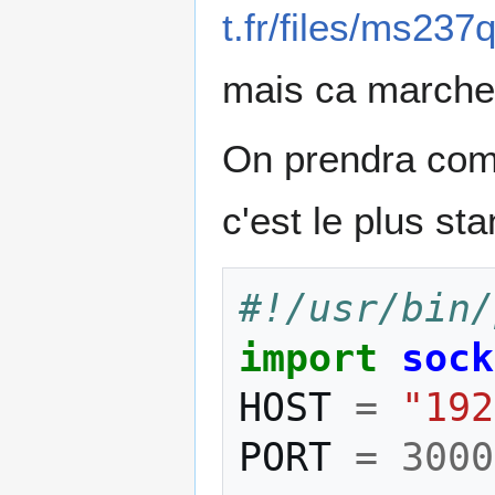
t.fr/files/ms23
mais ca marche
On prendra com
c'est le plus st
#!/usr/bin/
import
sock
HOST
=
"192
PORT
=
3000