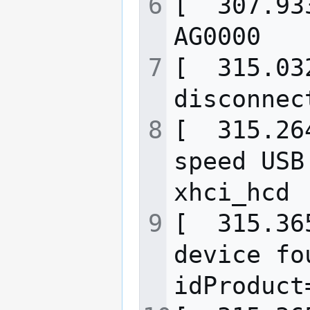
[  307.93
[  315.03
[  315.26
speed USB
[  315.36
device fo