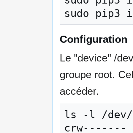
sudo
pip3
i
sudo
pip3
i
Configuration
Le "device" /de
groupe root. Cel
accéder.
ls
-l
/dev/
crw-------