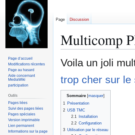
Page
Discussion
Multicomp 
Aller
Aller
Page d’accueil
Voila un joli mu
à
à
Modifications récentes
Page au hasard
la
la
Aide concernant
trop cher sur le 
navigation
recherche
MediaWiki
participation
Outils
Sommaire
Pages liées
1
Présentation
Suivi des pages liées
2
USB TMC
Pages spéciales
2.1
Installation
Version imprimable
2.2
Configuration
Lien permanent
3
Utilisation par le réseau
Informations sur la page