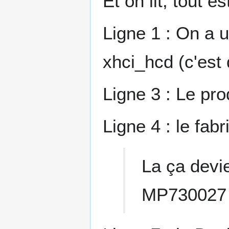
Et on lit, tout est
Ligne 1 : On a u
xhci_hcd (c'est 
Ligne 3 : Le pr
Ligne 4 : le fa
La ça devie
MP730027 