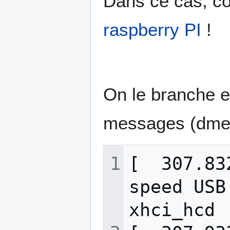
Dans ce cas, com
raspberry PI
!
On le branche e
messages (dme
[  307.83
speed USB