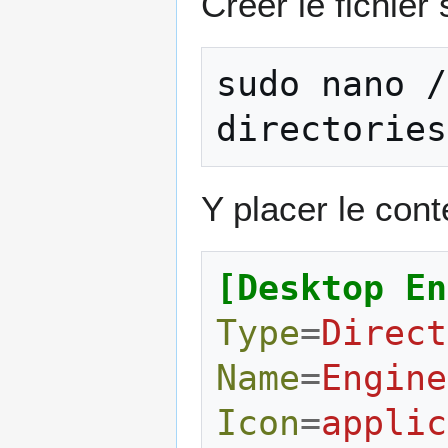
Créer le fichier 
sudo
nano
/
Y placer le cont
[Desktop En
Type
=
Direct
Name
=
Engine
Icon
=
applic