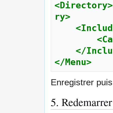
<Directory>
ry>
<Includ
<Ca
</Inclu
</Menu>
Enregistrer puis 
5. Redemarre