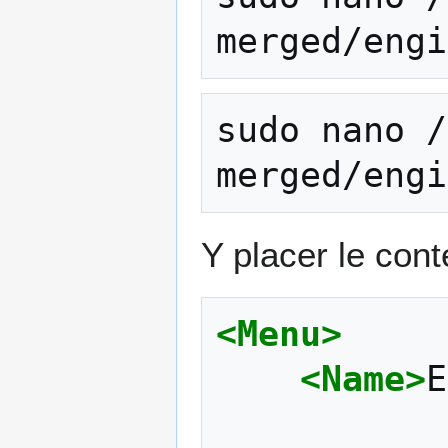
sudo nano /
merged/engi
Y placer le cont
<Menu>
<Name>
E