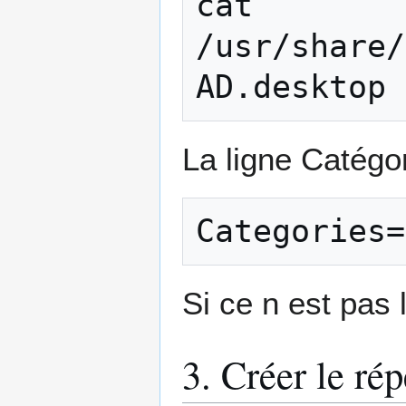
cat 
/usr/share/
La ligne Catégor
Si ce n est pas l
3. Créer le ré