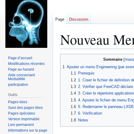
Page
Discussion
Nouveau Men
Aller
Aller
Page d’accueil
Sommaire
à
à
Modifications récentes
1
Ajouter un menu Engineering (par exe
Page au hasard
la
la
1.1
Prerequis
Aide concernant
navigation
recherche
MediaWiki
1.2
1. Creer le fichier de definition
participation
1.3
2. Vérifier que FreeCAD déclare 
1.4
3. Créer le répertoire applicatio
Outils
1.5
4. Ajouter le fichier de menu En
Pages liées
1.6
5. Redemarrer le panneau LXDE
Suivi des pages liées
1.7
6. Vérification
Pages spéciales
Version imprimable
1.8
Notes
Lien permanent
Informations sur la page