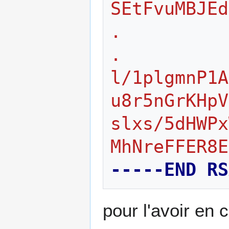
SEtFvuMBJEd
.
.
l/1plgmnP1A
u8r5nGrKHpV
slxs/5dHWPx
MhNreFFER8E
-----END RS
pour l'avoir en 