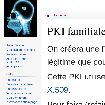
Page
Discussion
PKI familial
Aller
Aller
Page d’accueil
On créera une PK
à
à
Modifications récentes
Page au hasard
la
la
Aide concernant
légitime que po
navigation
recherche
MediaWiki
participation
Cette PKI utilis
Outils
Pages liées
Suivi des pages liées
X.509
.
Pages spéciales
Version imprimable
Lien permanent
Pour faire (refai
Informations sur la page