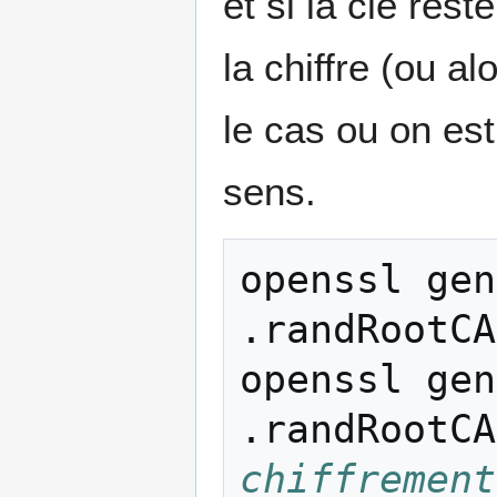
et si la clé rest
la chiffre (ou a
le cas ou on est 
sens.
openssl
gen
.randRootCA
openssl
gen
.randRootCA
chiffrement