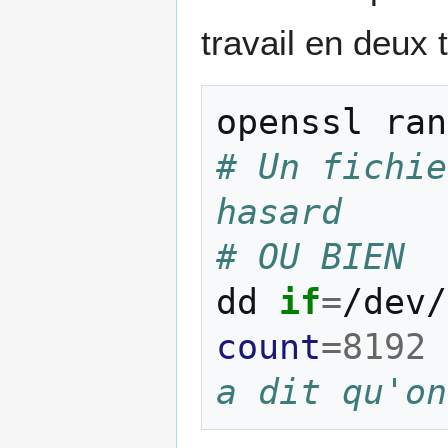
travail en deux 
openssl
ran
# Un fichie
hasard
# OU BIEN
dd
if
=
/dev/
count
=
8192
a dit qu'on