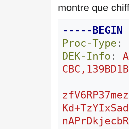
montre que chif
-----BEGIN 
Proc-Type
:
DEK-Info
:
A
CBC,139BD1B
zfV6RP37mez
Kd+TzYIxSad
nAPrDkjecbR