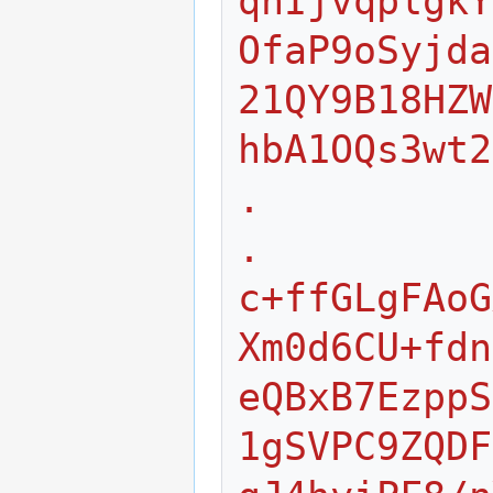
qhIjvqplgkY
OfaP9oSyjda
21QY9B18HZW
hbA1OQs3wt2
.
.
c+ffGLgFAoG
Xm0d6CU+fdn
eQBxB7EzppS
1gSVPC9ZQDF