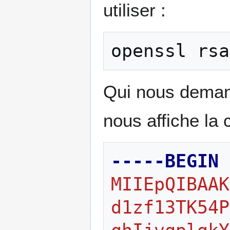
utiliser :
openssl
rsa
Qui nous deman
nous affiche la 
-----BEGIN 
MIIEpQIBAAK
d1zf13TK54P