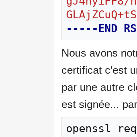
gJ4hyiPF8/n
GLAjZCuQ+tS
-----END RS
Nous avons notr
certificat c'es
par une autre cl
est signée... pa
openssl
req