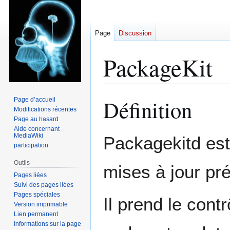
Page
Discussion
PackageKit
Définition
Page d’accueil
Aller
Aller
Modifications récentes
à
à
Page au hasard
la
la
Aide concernant
navigation
recherche
MediaWiki
Packagekitd est
participation
Outils
mises à jour pr
Pages liées
Suivi des pages liées
Pages spéciales
Il prend le cont
Version imprimable
Lien permanent
Informations sur la page