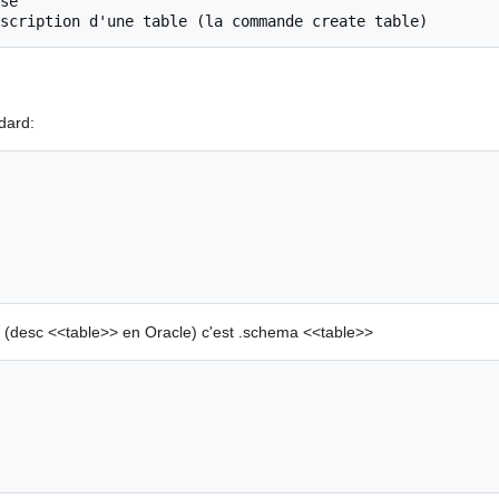
se

dard:
le (desc <<table>> en Oracle) c'est .schema <<table>>