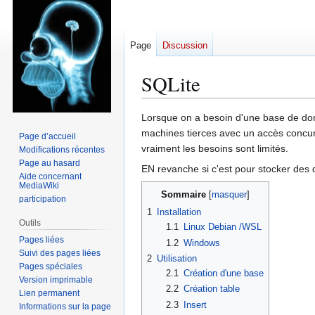
Page
Discussion
SQLite
Aller
Aller
Lorsque on a besoin d'une base de donn
à
à
machines tierces avec un accès concur
Page d’accueil
la
la
vraiment les besoins sont limités.
Modifications récentes
navigation
recherche
Page au hasard
EN revanche si c'est pour stocker des 
Aide concernant
MediaWiki
Sommaire
participation
1
Installation
Outils
1.1
Linux Debian /WSL
Pages liées
1.2
Windows
Suivi des pages liées
2
Utilisation
Pages spéciales
2.1
Création d'une base
Version imprimable
2.2
Création table
Lien permanent
2.3
Insert
Informations sur la page