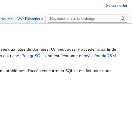
Se connecter
R
e source
Voir l’historique
e
c
h
e
r
ses quantités de données. On veut aussi y accéder à partir de
n est riche,
PostgeSQL
si on est économe et
mysql/mariaDB
si
c
h
e
ns problèmes d'accès concurrents SQLite est fait pour nous.
r