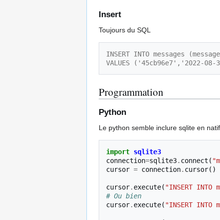
Insert
Toujours du SQL
INSERT INTO messages (message
VALUES ('45cb96e7','2022-08-3
Programmation
Python
Le python semble inclure sqlite en nati
import
sqlite3
connection
=
sqlite3
.
connect
(
"m
cursor
=
connection
.
cursor
()
cursor
.
execute
(
"INSERT INTO m
# Ou bien
cursor
.
execute
(
"INSERT INTO m