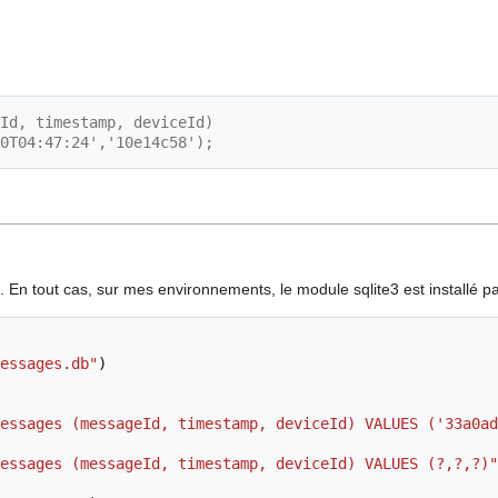
Id, timestamp, deviceId)
0T04:47:24','10e14c58');
f. En tout cas, sur mes environnements, le module sqlite3 est installé pa
essages.db"
)
essages (messageId, timestamp, deviceId) VALUES ('33a0ad
essages (messageId, timestamp, deviceId) VALUES (?,?,?)"