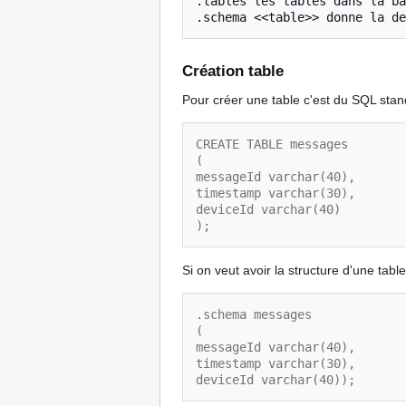
.tables les tables dans la ba
Création table
Pour créer une table c'est du SQL stan
CREATE TABLE messages
(
messageId varchar(40),
timestamp varchar(30),
deviceId varchar(40)
);
Si on veut avoir la structure d'une tab
.schema messages
(
messageId varchar(40),
timestamp varchar(30),
deviceId varchar(40));