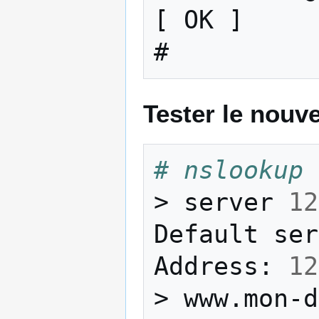
[ OK ]

Tester le nou
# nslookup
>
server
12
Default
ser
Address:
12
>
www.mon-d