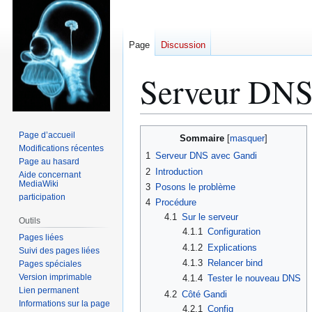
Page
Discussion
Serveur DN
Aller
Aller
Page d’accueil
Sommaire
à
à
Modifications récentes
1
Serveur DNS avec Gandi
Page au hasard
la
la
2
Introduction
Aide concernant
navigation
recherche
MediaWiki
3
Posons le problème
participation
4
Procédure
4.1
Sur le serveur
Outils
4.1.1
Configuration
Pages liées
4.1.2
Explications
Suivi des pages liées
4.1.3
Relancer bind
Pages spéciales
Version imprimable
4.1.4
Tester le nouveau DNS
Lien permanent
4.2
Côté Gandi
Informations sur la page
4.2.1
Config