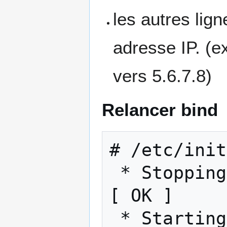
les autres lig
adresse IP. (
vers 5.6.7.8)
Relancer bind
# /etc/init
 * Stopping domain name service... bind                                  
[ OK ]

 * Starting domain name service... bind                                  