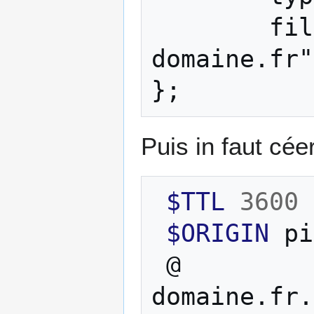
        file "/etc/bind/db.mon-
domaine.fr"
Puis in faut cée
$TTL
3600
$ORIGIN
@
domaine.fr.