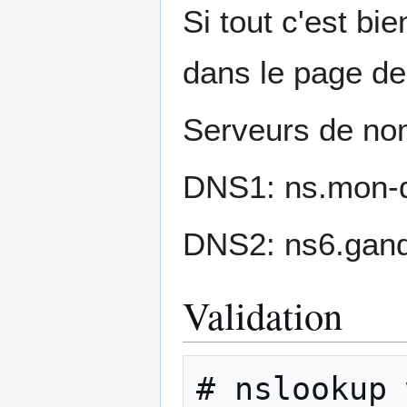
Si tout c'est bi
dans le page de
Serveurs de n
DNS1: ns.mon-d
DNS2: ns6.gand
Validation
# nslookup 