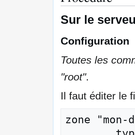
Sur le serveu
Configuration
Toutes les com
"root"
.
Il faut éditer le
zone "mon-d
        type master;
