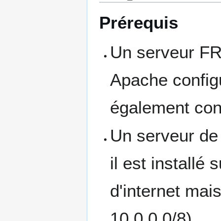
Prérequis
Un serveur FR
Apache configu
également conf
Un serveur de
il est install
d'internet ma
10.0.0.0/8)