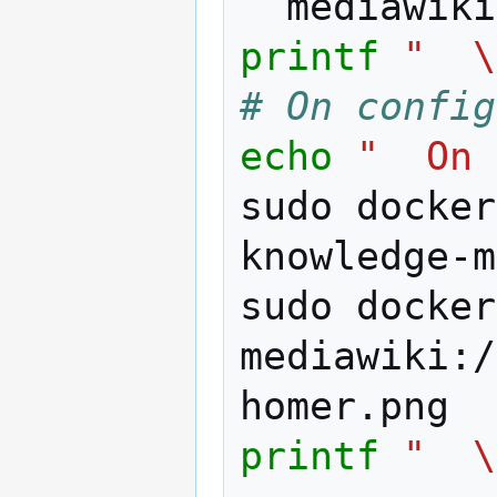
printf
"  \
# On config
echo
"  On 
sudo
docker
knowledge-m
sudo
docker
mediawiki:/
printf
"  \