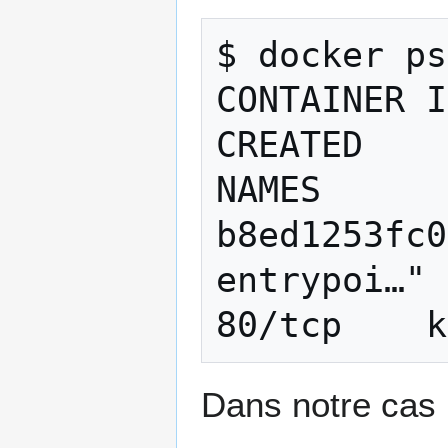
$ docker ps

CONTAINER ID   I
CREATED     
NAMES

b8ed1253fc0
entrypoi…" 
Dans notre cas 