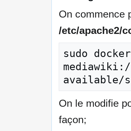
On commence par
/etc/apache2/co
sudo
docker
mediawiki:/
available/s
On le modifie po
façon;