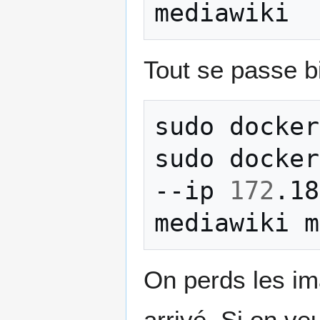
Tout se passe bi
sudo
docker
sudo
docker
--ip
172
.18
mediawiki
On perds les im
arrivé. Si on veu