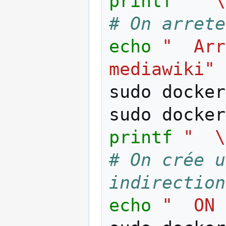
printf
"  \
# On arrete
echo
"  Arr
mediawiki"
sudo
docker
sudo
docker
printf
"  \
# On crée u
indirection
echo
"  ON 