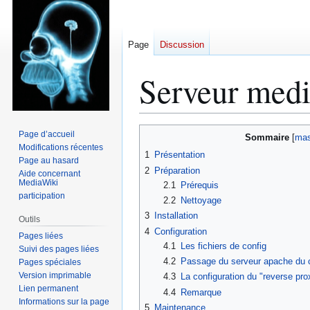
Page
Discussion
Serveur medi
Aller
Aller
Page d’accueil
Sommaire
à
à
Modifications récentes
1
Présentation
Page au hasard
la
la
2
Préparation
Aide concernant
navigation
recherche
MediaWiki
2.1
Prérequis
participation
2.2
Nettoyage
3
Installation
Outils
4
Configuration
Pages liées
4.1
Les fichiers de config
Suivi des pages liées
4.2
Passage du serveur apache du c
Pages spéciales
Version imprimable
4.3
La configuration du "reverse pro
Lien permanent
4.4
Remarque
Informations sur la page
5
Maintenance