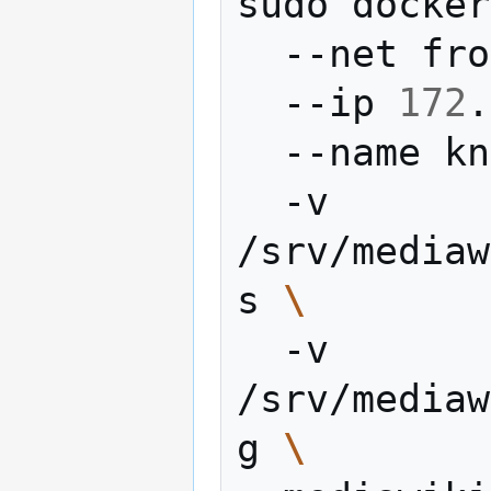
sudo
docker
--net
fro
--ip
172
.
--name
kn
-v
/srv/mediaw
s
\
-v
/srv/mediaw
g
\