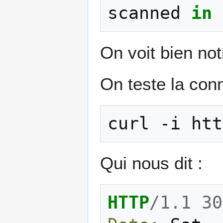
scanned
in
On voit bien no
On teste la con
curl
-i
Qui nous dit :
HTTP
/
1.1
30