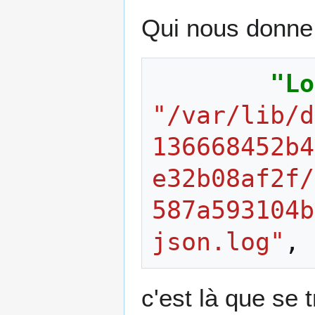
Qui nous donne
"Lo
"/var/lib/d
136668452b4
e32b08af2f/
587a593104b
json.log"
,
c'est là que se 