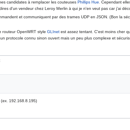
nes candidates à remplacer les couteuses
Phillips Hue
. Cependant elle
ires d'un vendeur chez Leroy Merlin à qui je n'en veut pas car j'ai dé
mmandent et communiquent par des trames UDP en JSON. (Bon la sécurité 
le routeur OpenWRT style
GLInet
est assez tentant. C'est moins cher 
 un protocole connu sinon ouvert mais un peu plus complexe et sécuris
t
 (ex. 192.168.8.195)