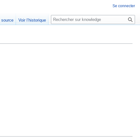
Se connecter
R
e source
Voir l’historique
e
c
h
e
r
c
h
e
r