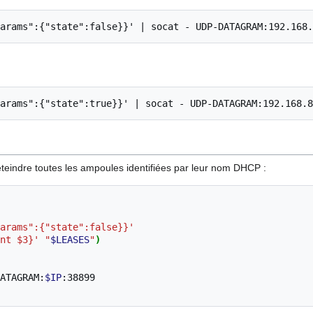
 éteindre toutes les ampoules identifiées par leur nom DHCP :
arams":{"state":false}}'
nt $3}'
"
$LEASES
"
)
ATAGRAM:
$IP