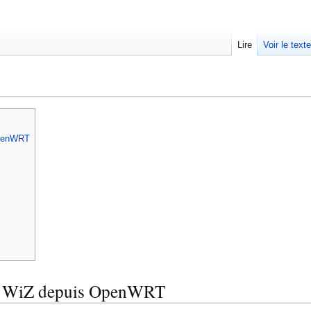
Lire
Voir le text
OpenWRT
le WiZ depuis OpenWRT