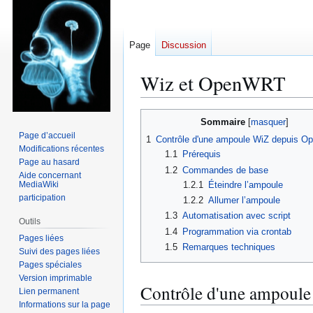
Page
Discussion
Wiz et OpenWRT
Aller
Aller
Sommaire
à
à
Page d’accueil
1
Contrôle d'une ampoule WiZ depuis 
la
la
Modifications récentes
1.1
Prérequis
navigation
recherche
Page au hasard
1.2
Commandes de base
Aide concernant
1.2.1
Éteindre l’ampoule
MediaWiki
participation
1.2.2
Allumer l’ampoule
1.3
Automatisation avec script
Outils
1.4
Programmation via crontab
Pages liées
1.5
Remarques techniques
Suivi des pages liées
Pages spéciales
Version imprimable
Contrôle d'une ampou
Lien permanent
Informations sur la page