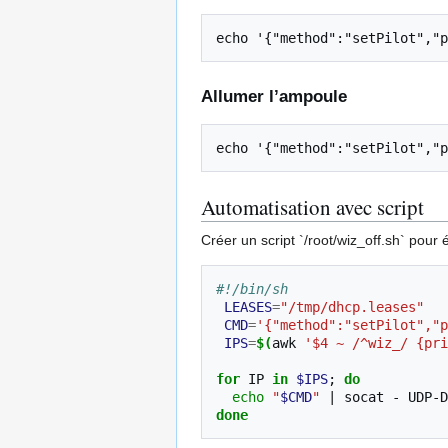
Allumer l’ampoule
Automatisation avec script
Créer un script `/root/wiz_off.sh` pour
#!/bin/sh
LEASES
=
"/tmp/dhcp.leases"
CMD
=
'{"method":"setPilot","p
IPS
=
$(
awk
'$4 ~ /^wiz_/ {pri
for
IP
in
$IPS
;
do
echo
"
$CMD
"
|
socat
-
UDP-D
done